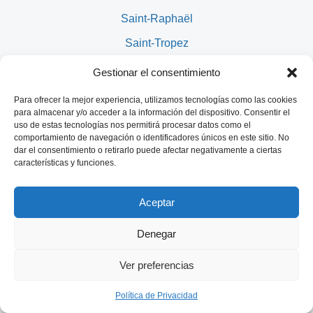
Saint-Raphaël
Saint-Tropez
Souffelweyersheim
Gestionar el consentimiento
Suresnes
Para ofrecer la mejor experiencia, utilizamos tecnologías como las cookies
para almacenar y/o acceder a la información del dispositivo. Consentir el
Tarbes
uso de estas tecnologías nos permitirá procesar datos como el
comportamiento de navegación o identificadores únicos en este sitio. No
Toulon
dar el consentimiento o retirarlo puede afectar negativamente a ciertas
características y funciones.
Toulouse
Tours
Aceptar
Trappes
Denegar
Trouville-sur-Mer
Español
Troyes
Ver preferencias
Uzein
Política de Privacidad
Valence