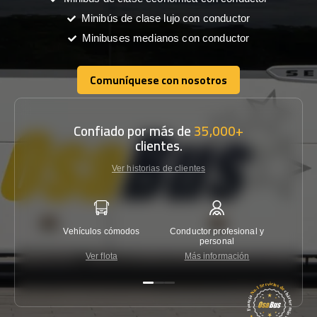
Minibús de clase lujo con conductor
Minibuses medianos con conductor
Comuníquese con nosotros
Comuníquese con nosotros
Confiado por más de
35,000+
clientes.
Ver historias de clientes
Vehículos cómodos
Conductor profesional y
Garantí
personal
Ver flota
Más información
Co