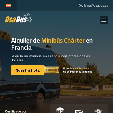
Skip
oficina@osabus.es
to
content
Alquiler de
Minibús Chárter
en
Show dropdown
ALQUILER DE AUTOCARES
Francia
Show dropdown
DESTINOS
Alquila un minibús en Francia con profesionales
locales.
Nuestra flota
Show dropdown
RECORRIDAS
Nuestra flota
FLOTA
CONTÁCTENOS
CONTÁCTENOS
Certificado por: