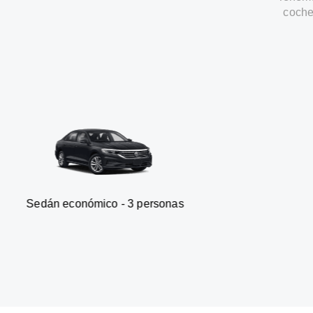
coche
nómico - 3 personas
Furgonet