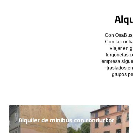
Alqu
Con OsaBus, 
Con la confi
viajar en 
furgonetas c
empresa sigue 
traslados e
grupos pe
Alquiler de minibús con conductor