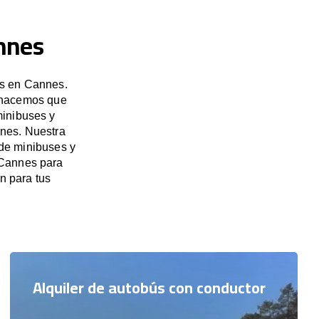
annes
es en Cannes.
, hacemos que
minibuses y
nnes. Nuestra
 de minibuses y
 Cannes para
n para tus
Alquiler de autobús con conductor