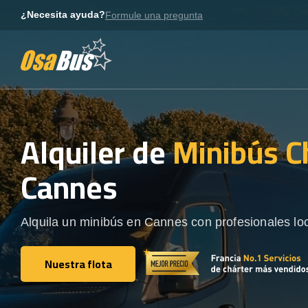
Skip
¿Necesita ayuda?
Formule una pregunta
to
content
Alquiler de
Minibús C
Cannes
Alquila un minibús en Cannes con profesionales lo
Nuestra flota
Nuestra flota