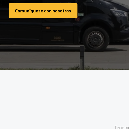
Comuníquese con nosotros
Comuníquese con nosotros
Tenemo