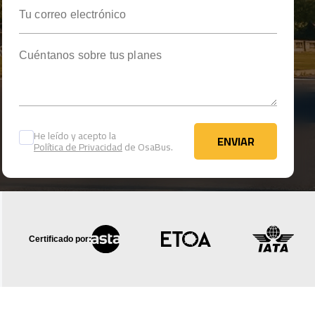
Tu correo electrónico
Cuéntanos sobre tus planes
He leído y acepto la
ENVIAR
Política de Privacidad
de OsaBus.
ENVIAR
Certificado por: