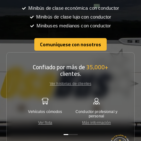
Minibús de clase económica con conductor
Minibús de clase lujo con conductor
Minibuses medianos con conductor
Comuníquese con nosotros
Comuníquese con nosotros
Confiado por más de
35,000+
clientes.
Ver historias de clientes
Vehículos cómodos
Conductor profesional y
Garantí
personal
Ver flota
Más información
Co