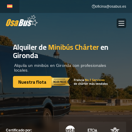
Skip
oficina@osabus.es
to
content
Alquiler de
Minibús Chárter
en
Show dropdown
ALQUILER DE AUTOCARES
Gironda
Show dropdown
DESTINOS
Alquila un minibús en Gironda con profesionales
locales.
Nuestra flota
Show dropdown
RECORRIDAS
Nuestra flota
FLOTA
CONTÁCTENOS
CONTÁCTENOS
Certificado por: