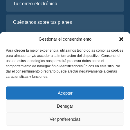
Cuéntanos sobre tus planes
Gestionar el consentimiento
Para ofrecer la mejor experiencia, utilizamos tecnologías como las cookies
para almacenar y/o acceder a la información del dispositivo. Consentir el
uso de estas tecnologías nos permitirá procesar datos como el
comportamiento de navegación o identificadores únicos en este sitio. No
dar el consentimiento o retirarlo puede afectar negativamente a ciertas
características y funciones.
He leído y acepto la
Política de Privacidad
de OsaBus.
Solicite un presupuesto
Aceptar
Solicite un presupuesto
Denegar
Español
Ver preferencias
© 2025 OsaBus © Todos los derechos reservados.
Política de Privacidad
Términos y Condiciones
News