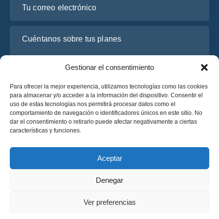
Cuéntanos sobre tus planes
Gestionar el consentimiento
Para ofrecer la mejor experiencia, utilizamos tecnologías como las cookies
para almacenar y/o acceder a la información del dispositivo. Consentir el
uso de estas tecnologías nos permitirá procesar datos como el
comportamiento de navegación o identificadores únicos en este sitio. No
dar el consentimiento o retirarlo puede afectar negativamente a ciertas
características y funciones.
He leído y acepto la
Política de Privacidad
de OsaBus.
Solicite un presupuesto
Aceptar
Solicite un presupuesto
Denegar
Español
Ver preferencias
© 2025 OsaBus © Todos los derechos reservados.