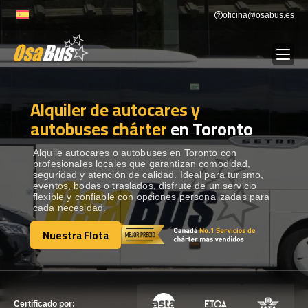
Skip
oficina@osabus.es
to
content
Alquiler de autocares y
Show dropdown
ALQUILER DE AUTOCARES
autobuses chárter
en Toronto
Show dropdown
DESTINOS
Alquile autocares o autobuses en Toronto con
profesionales locales que garantizan comodidad,
seguridad y atención de calidad. Ideal para turismo,
eventos, bodas o traslados, disfrute de un servicio
Show dropdown
RECORRIDAS
flexible y confiable con opciones personalizadas para
cada necesidad.
Nuestra Flota
FLOTA
Nuestra Flota
CONTÁCTENOS
CONTÁCTENOS
Certificado por: