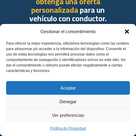
obtenga una oferta
personalizada
para un
vehículo con conductor.
Hecho a su medida: a su manera, a su tiempo,
Gestionar el consentimiento
desde cualquier lugar.
Para ofrecer la mejor experiencia, utilizamos tecnologías como las cookies
para almacenar y/o acceder a la información del dispositivo. Consentir el
uso de estas tecnologías nos permitirá procesar datos como el
¡Tomará menos de un minuto!
comportamiento de navegación o identificadores únicos en este sitio. No
dar el consentimiento o retirarlo puede afectar negativamente a ciertas
características y funciones.
Nombre completo
Aceptar
Tu correo electrónico
Denegar
Español
Cuéntanos sobre tus planes
Ver preferencias
Política de Privacidad