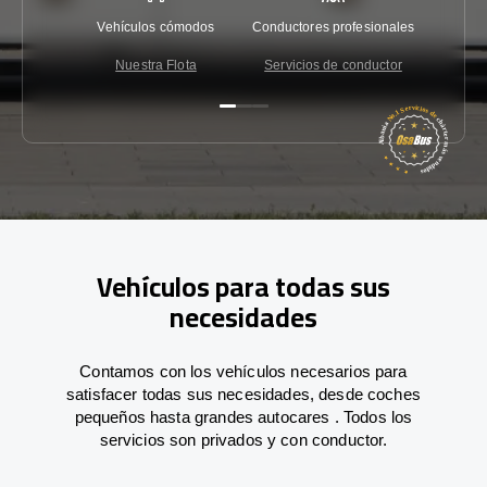
Vehículos cómodos
Conductores profesionales
Garantí
Nuestra Flota
Servicios de conductor
Co
Vehículos para todas sus
necesidades
Contamos con los vehículos necesarios para
satisfacer todas sus necesidades, desde coches
pequeños hasta grandes autocares . Todos los
servicios son privados y con conductor.