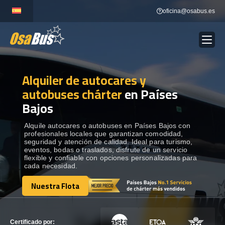
Skip
oficina@osabus.es
to
content
Alquiler de autocares y
Show dropdown
ALQUILER DE AUTOCARES
autobuses chárter
en Países
Bajos
Show dropdown
DESTINOS
Alquile autocares o autobuses en Países Bajos con
profesionales locales que garantizan comodidad,
Show dropdown
RECORRIDAS
seguridad y atención de calidad. Ideal para turismo,
eventos, bodas o traslados, disfrute de un servicio
flexible y confiable con opciones personalizadas para
cada necesidad.
FLOTA
Nuestra Flota
Nuestra Flota
CONTÁCTENOS
CONTÁCTENOS
Certificado por: