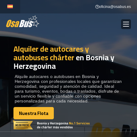
Skip
oficina@osabus.es
to
content
Alquiler de autocares y
Show dropdown
ALQUILER DE AUTOCARES
autobuses chárter
en Bosnia y
Herzegovina
Show dropdown
DESTINOS
Alquile autocares o autobuses en Bosnia y
Herzegovina con profesionales locales que garantizan
Show dropdown
RECORRIDAS
comodidad, seguridad y atención de calidad. Ideal
para turismo, eventos, bodas o traslados, disfrute de
un servicio flexible y confiable con opciones
personalizadas para cada necesidad.
FLOTA
Nuestra Flota
Nuestra Flota
CONTÁCTENOS
CONTÁCTENOS