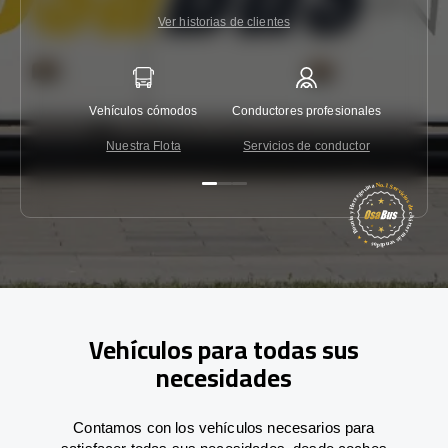
Ver historias de clientes
Vehículos cómodos
Conductores profesionales
Garantí
Nuestra Flota
Servicios de conductor
Co
Vehículos para todas sus
necesidades
Contamos con los vehículos necesarios para