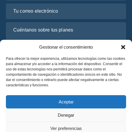
Tu correo electrónico
Cuéntanos sobre tus planes
Gestionar el consentimiento
Para ofrecer la mejor experiencia, utilizamos tecnologías como las cookies
para almacenar y/o acceder a la información del dispositivo. Consentir el
uso de estas tecnologías nos permitirá procesar datos como el
comportamiento de navegación o identificadores únicos en este sitio. No
dar el consentimiento o retirarlo puede afectar negativamente a ciertas
características y funciones.
He leído y acepto la
Política de Privacidad
de OsaBus.
Solicite un presupuesto
Aceptar
Solicite un presupuesto
Denegar
Español
Ver preferencias