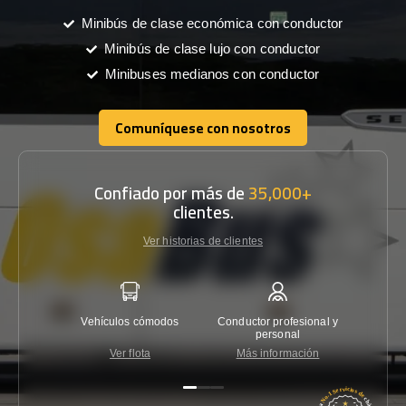
Minibús de clase económica con conductor
Minibús de clase lujo con conductor
Minibuses medianos con conductor
Comuníquese con nosotros
Comuníquese con nosotros
Confiado por más de
35,000+
clientes.
Ver historias de clientes
Vehículos cómodos
Conductor profesional y
Garantí
personal
Ver flota
Más información
Co