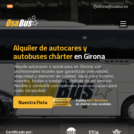
Skip
oficina@osabus.es
to
content
Alquiler de autocares y
Show dropdown
ALQUILER DE AUTOCARES
autobuses chárter
en Girona
Show dropdown
DESTINOS
Alquile autocares o autobuses en Girona con
profesionales locales que garantizan comodidad,
seguridad y atención de calidad. Ideal para turismo,
eventos, bodas o traslados, disfrute de un servicio
Show dropdown
RECORRIDAS
flexible y confiable con opciones personalizadas para
cada necesidad.
Nuestra Flota
FLOTA
Nuestra Flota
CONTÁCTENOS
CONTÁCTENOS
Certificado por: