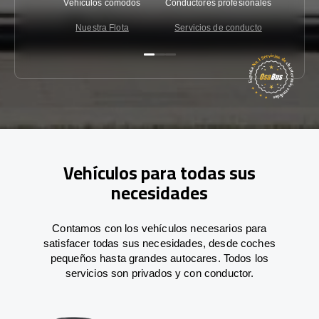
Vehículos cómodos
Conductores profesionales
Garantí
Nuestra Flota
Servicios de conducto
Co
Vehículos para todas sus
necesidades
Contamos con los vehículos necesarios para
satisfacer todas sus necesidades, desde coches
pequeños hasta grandes autocares. Todos los
servicios son privados y con conductor.