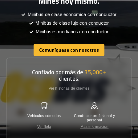
Mines hoy mismo.
Minibús de clase económica con conductor
Minibús de clase lujo con conductor
Minibuses medianos con conductor
Comuníquese con nosotros
Comuníquese con nosotros
Confiado por más de
35,000+
clientes.
Ver historias de clientes
Vehículos cómodos
Conductor profesional y
Garantí
personal
Ver flota
Más información
Co