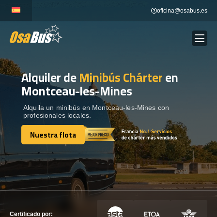
Skip
oficina@osabus.es
to
content
Alquiler de
Minibús Chárter
en
Show dropdown
ALQUILER DE AUTOCARES
Montceau-les-Mines
Show dropdown
DESTINOS
Alquila un minibús en Montceau-les-Mines con
profesionales locales.
Nuestra flota
Show dropdown
RECORRIDAS
Nuestra flota
FLOTA
CONTÁCTENOS
CONTÁCTENOS
Certificado por: