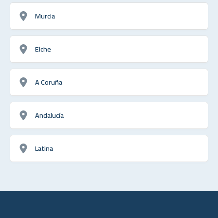
Murcia
Elche
A Coruña
Andalucía
Latina