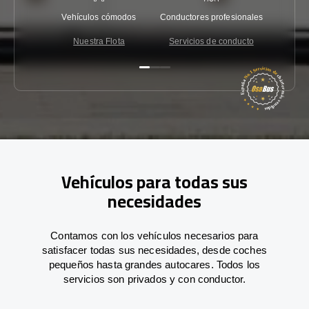
Vehículos cómodos
Conductores profesionales
Garantí
Nuestra Flota
Servicios de conducto
Co
Vehículos para todas sus
necesidades
Contamos con los vehículos necesarios para
satisfacer todas sus necesidades, desde coches
pequeños hasta grandes autocares. Todos los
servicios son privados y con conductor.