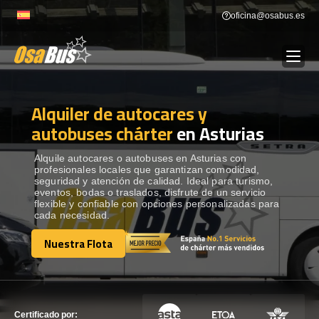
Skip
oficina@osabus.es
to
content
Alquiler de autocares y
Show dropdown
ALQUILER DE AUTOCARES
autobuses chárter
en Asturias
Show dropdown
DESTINOS
Alquile autocares o autobuses en Asturias con
profesionales locales que garantizan comodidad,
seguridad y atención de calidad. Ideal para turismo,
eventos, bodas o traslados, disfrute de un servicio
Show dropdown
RECORRIDAS
flexible y confiable con opciones personalizadas para
cada necesidad.
Nuestra Flota
FLOTA
Nuestra Flota
CONTÁCTENOS
CONTÁCTENOS
Certificado por: