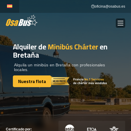
Skip
oficina@osabus.es
to
content
Alquiler de
Minibús Chárter
en
Show dropdown
ALQUILER DE AUTOCARES
Bretaña
Show dropdown
DESTINOS
Alquila un minibús en Bretaña con profesionales
locales.
Nuestra flota
Show dropdown
RECORRIDAS
Nuestra flota
FLOTA
CONTÁCTENOS
CONTÁCTENOS
Certificado por: