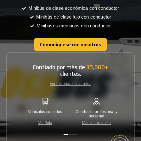
Minibús de clase económica con conductor
Minibús de clase lujo con conductor
Minibuses medianos con conductor
Comuníquese con nosotros
Comuníquese con nosotros
Confiado por más de
35,000+
clientes.
Ver historias de clientes
Vehículos cómodos
Conductor profesional y
Garantí
personal
Ver flota
Más información
Co