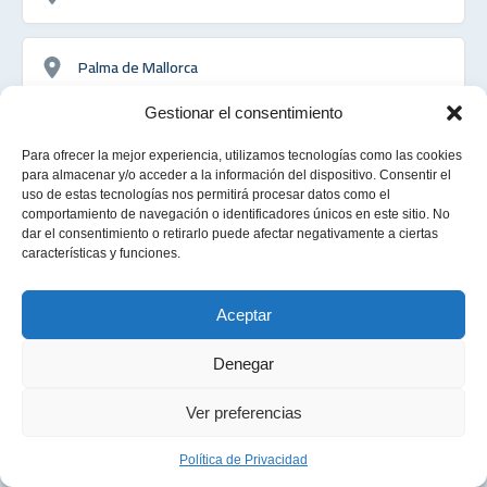
Palma de Mallorca
Gestionar el consentimiento
Puente de Vallecas
Para ofrecer la mejor experiencia, utilizamos tecnologías como las cookies
para almacenar y/o acceder a la información del dispositivo. Consentir el
uso de estas tecnologías nos permitirá procesar datos como el
Sabadell
comportamiento de navegación o identificadores únicos en este sitio. No
dar el consentimiento o retirarlo puede afectar negativamente a ciertas
características y funciones.
Sant Martí
Aceptar
Santander
Denegar
Español
Ver preferencias
Sevilla
Política de Privacidad