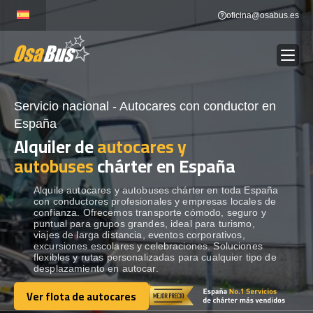
Skip
oficina@osabus.es
to
content
Show dropdown
Servicio nacional - Autocares con conductor en
ALQUILER DE AUTOCARES
España
Alquiler de
autocares y
Show dropdown
DESTINOS
autobuses
chárter en España
Alquile autocares y autobuses chárter en toda España
Show dropdown
RECORRIDAS
con conductores profesionales y empresas locales de
confianza. Ofrecemos transporte cómodo, seguro y
puntual para grupos grandes, ideal para turismo,
viajes de larga distancia, eventos corporativos,
FLOTA
excursiones escolares y celebraciones. Soluciones
flexibles y rutas personalizadas para cualquier tipo de
desplazamiento en autocar.
CONTÁCTENOS
Ver flota de autocares
CONTÁCTENOS
Ver flota de autocares