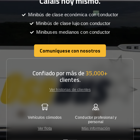
Calais hoy mismo.
Minibús de clase económica con conductor
Minibús de clase lujo con conductor
Minibuses medianos con conductor
Comuníquese con nosotros
Comuníquese con nosotros
Confiado por más de
35,000+
clientes.
Ver historias de clientes
Vehículos cómodos
Conductor profesional y
Garantí
personal
Ver flota
Más información
Co