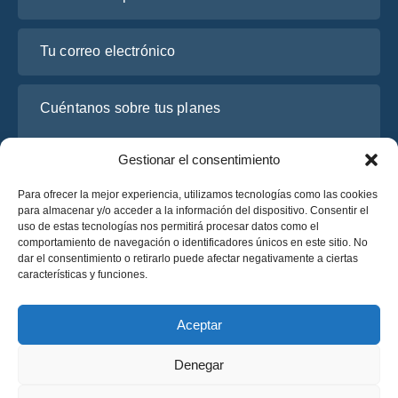
Tu correo electrónico
Cuéntanos sobre tus planes
Gestionar el consentimiento
Para ofrecer la mejor experiencia, utilizamos tecnologías como las cookies
para almacenar y/o acceder a la información del dispositivo. Consentir el
uso de estas tecnologías nos permitirá procesar datos como el
comportamiento de navegación o identificadores únicos en este sitio. No
dar el consentimiento o retirarlo puede afectar negativamente a ciertas
características y funciones.
He leído y acepto la
Política de Privacidad
de OsaBus.
Solicite un presupuesto
Aceptar
Solicite un presupuesto
Denegar
Español