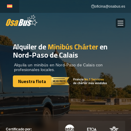
Skip
oficina@osabus.es
to
content
Alquiler de
Minibús Chárter
en
Show dropdown
ALQUILER DE AUTOCARES
Nord-Paso de Calais
Show dropdown
DESTINOS
Alquila un minibús en Nord-Paso de Calais con
profesionales locales.
Nuestra flota
Show dropdown
RECORRIDAS
Nuestra flota
FLOTA
CONTÁCTENOS
CONTÁCTENOS
Certificado por: