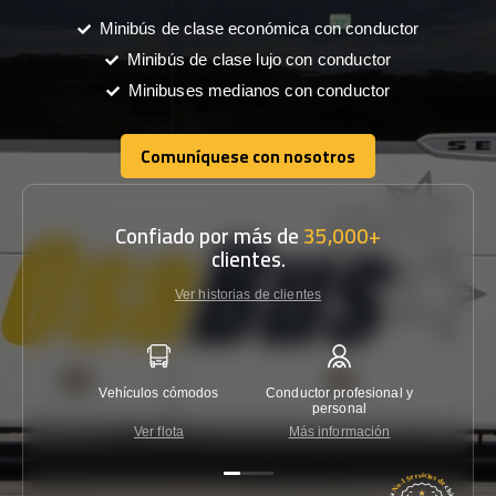
Minibús de clase económica con conductor
Minibús de clase lujo con conductor
Minibuses medianos con conductor
Comuníquese con nosotros
Comuníquese con nosotros
Confiado por más de
35,000+
clientes.
Ver historias de clientes
Vehículos cómodos
Conductor profesional y
Garantí
personal
Ver flota
Más información
Co