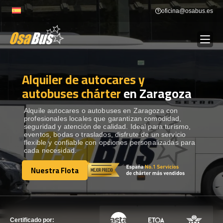
Skip
oficina@osabus.es
to
content
Alquiler de autocares y
Show dropdown
ALQUILER DE AUTOCARES
autobuses chárter
en Zaragoza
Show dropdown
DESTINOS
Alquile autocares o autobuses en Zaragoza con
profesionales locales que garantizan comodidad,
seguridad y atención de calidad. Ideal para turismo,
eventos, bodas o traslados, disfrute de un servicio
Show dropdown
RECORRIDAS
flexible y confiable con opciones personalizadas para
cada necesidad.
Nuestra Flota
FLOTA
Nuestra Flota
CONTÁCTENOS
CONTÁCTENOS
Certificado por: