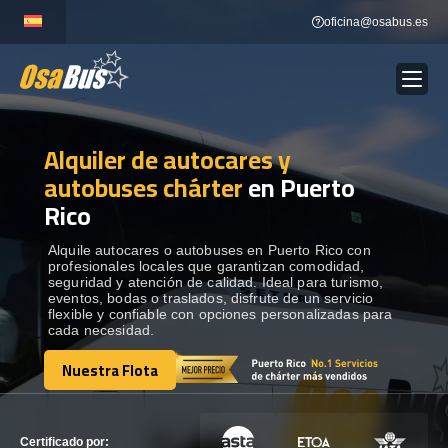
Skip
oficina@osabus.es
to
content
Alquiler de autocares y
Show dropdown
ALQUILER DE AUTOCARES
autobuses chárter
en Puerto
Rico
Show dropdown
DESTINOS
Alquile autocares o autobuses en Puerto Rico con
profesionales locales que garantizan comodidad,
Show dropdown
RECORRIDAS
seguridad y atención de calidad. Ideal para turismo,
eventos, bodas o traslados, disfrute de un servicio
flexible y confiable con opciones personalizadas para
cada necesidad.
FLOTA
Nuestra Flota
Nuestra Flota
CONTÁCTENOS
CONTÁCTENOS
Certificado por: