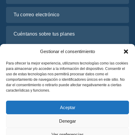
Tu correo electrónico
Cuéntanos sobre tus planes
Gestionar el consentimiento
Para ofrecer la mejor experiencia, utilizamos tecnologías como las cookies
para almacenar y/o acceder a la información del dispositivo. Consentir el
uso de estas tecnologías nos permitirá procesar datos como el
comportamiento de navegación o identificadores únicos en este sitio. No
dar el consentimiento o retirarlo puede afectar negativamente a ciertas
características y funciones.
He leído y acepto la
Política de Privacidad
de OsaBus.
Solicite un presupuesto
Aceptar
Solicite un presupuesto
Denegar
Español
Ver preferencias