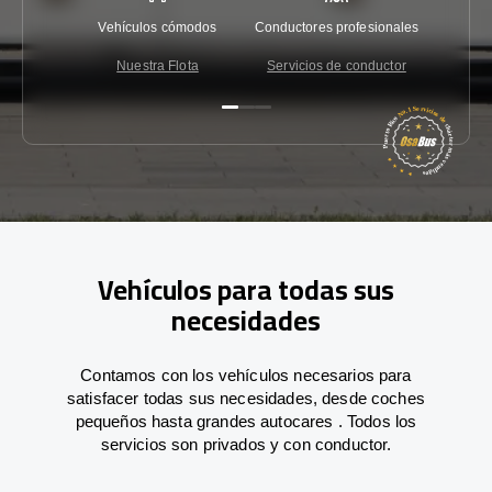
Vehículos cómodos
Conductores profesionales
Garantí
Nuestra Flota
Servicios de conductor
Co
Vehículos para todas sus
necesidades
Contamos con los vehículos necesarios para
satisfacer todas sus necesidades, desde coches
pequeños hasta grandes autocares . Todos los
servicios son privados y con conductor.