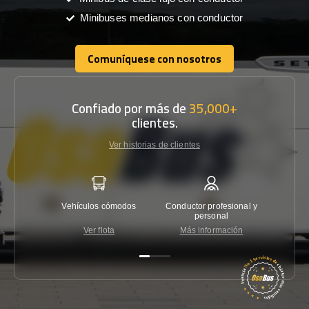
Minibuses medianos con conductor
Comuníquese con nosotros
Comuníquese con nosotros
Confiado por más de
35,000+
clientes.
Ver historias de clientes
Vehículos cómodos
Conductor profesional y
Garantí
personal
Ver flota
Más información
Co