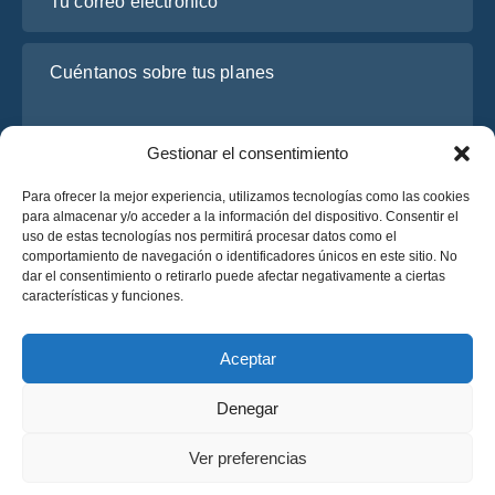
Cuéntanos sobre tus planes
Gestionar el consentimiento
Para ofrecer la mejor experiencia, utilizamos tecnologías como las cookies
para almacenar y/o acceder a la información del dispositivo. Consentir el
uso de estas tecnologías nos permitirá procesar datos como el
comportamiento de navegación o identificadores únicos en este sitio. No
dar el consentimiento o retirarlo puede afectar negativamente a ciertas
He leído y acepto la
Política de Privacidad
de OsaBus.
características y funciones.
Solicite un presupuesto
Solicite un presupuesto
Aceptar
Denegar
Español
Ver preferencias
© 2025 OsaBus © Todos los derechos reservados.
Política de Privacidad
Términos y Condiciones
News