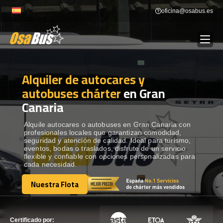
Skip
oficina@osabus.es
to
content
Alquiler de autocares y
Show dropdown
ALQUILER DE AUTOCARES
autobuses chárter
en Gran
Canaria
Show dropdown
DESTINOS
Alquile autocares o autobuses en Gran Canaria con
profesionales locales que garantizan comodidad,
Show dropdown
RECORRIDAS
seguridad y atención de calidad. Ideal para turismo,
eventos, bodas o traslados, disfrute de un servicio
flexible y confiable con opciones personalizadas para
cada necesidad.
FLOTA
Nuestra Flota
Nuestra Flota
CONTÁCTENOS
CONTÁCTENOS
Certificado por: