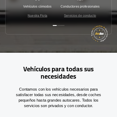
Vehículos cómodos
Conductores profesionales
Garantí
Nuestra Flota
Servicios de conducto
Co
Vehículos para todas sus
necesidades
Contamos con los vehículos necesarios para
satisfacer todas sus necesidades, desde coches
pequeños hasta grandes autocares. Todos los
servicios son privados y con conductor.