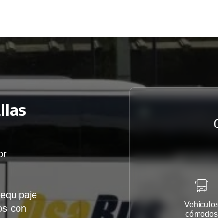
llas
or
equipaje
Vehículo
os con
cómodos