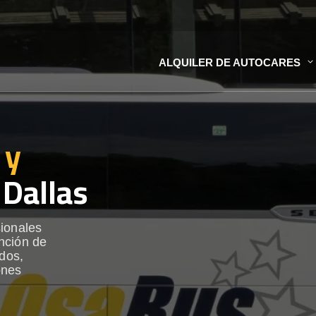
ALQUILER DE AUTOCARES
 y
Dallas
sionales
nción de
ados,
ones