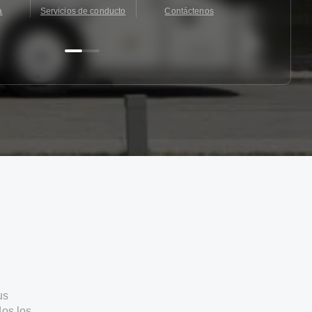
a
Servicios de conducto
Contáctenos
Contácten
us
os los