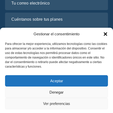
Cuéntanos sobre tus planes
Gestionar el consentimiento
Para ofrecer la mejor experiencia, utilizamos tecnologías como las cookies
para almacenar y/o acceder a la información del dispositivo. Consentir el
uso de estas tecnologías nos permitirá procesar datos como el
comportamiento de navegación o identificadores únicos en este sitio. No
dar el consentimiento o retirarlo puede afectar negativamente a ciertas
características y funciones.
He leído y acepto la
Política de Privacidad
de OsaBus.
Solicite un presupuesto
Aceptar
Solicite un presupuesto
Denegar
Español
Ver preferencias
© 2025 OsaBus © Todos los derechos reservados.
Política de Privacidad
Términos y Condiciones
News