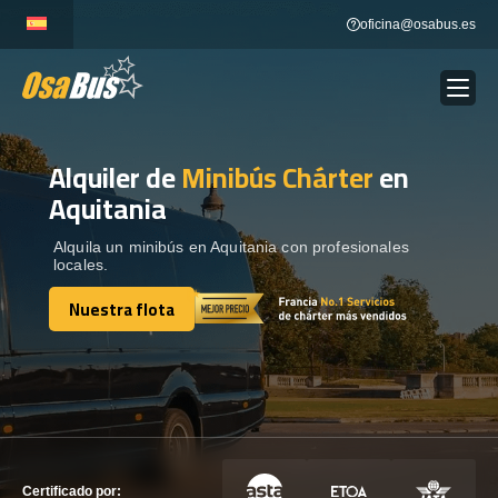
Skip
oficina@osabus.es
to
content
Alquiler de
Minibús Chárter
en
Show dropdown
ALQUILER DE AUTOCARES
Aquitania
Show dropdown
DESTINOS
Alquila un minibús en Aquitania con profesionales
locales.
Nuestra flota
Show dropdown
RECORRIDAS
Nuestra flota
FLOTA
CONTÁCTENOS
CONTÁCTENOS
Certificado por: