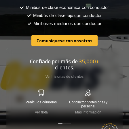
Minibús de clase económica con conductor
Minibús de clase lujo con conductor
Minibuses medianos con conductor
Comuníquese con nosotros
Comuníquese con nosotros
Confiado por más de
35,000+
clientes.
Ver historias de clientes
Vehículos cómodos
Conductor profesional y
Garantí
personal
Ver flota
Más información
Co