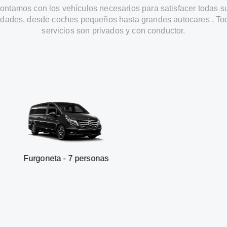
ontamos con los vehículos necesarios para satisfacer todas s
dades, desde coches pequeños hasta grandes autocares . To
servicios son privados y con conductor.
ta - 7 personas
SUV - 