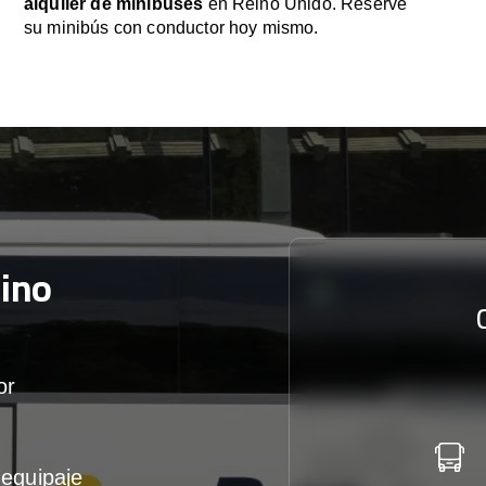
alquiler de minibuses
en Reino Unido. Reserve
su minibús con conductor hoy mismo.
ino
or
equipaje