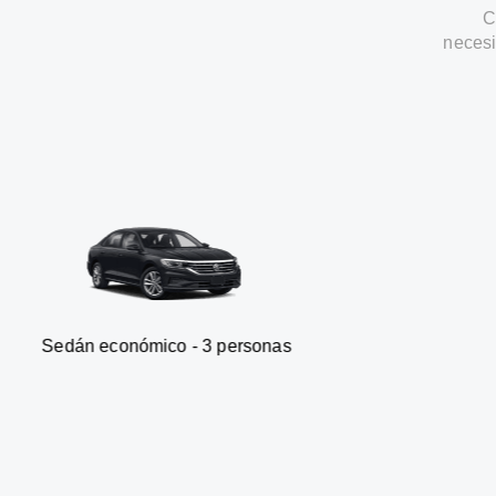
C
necesi
conómico - 3 personas
Furgone