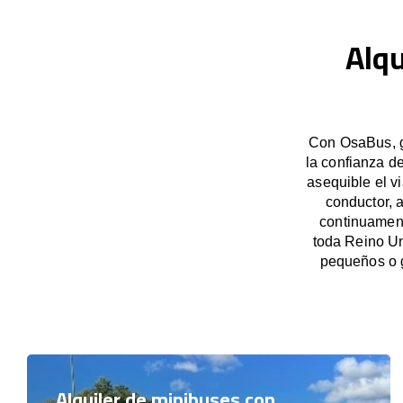
Alqu
Con OsaBus, g
la confianza d
asequible el v
conductor, 
continuament
toda Reino Un
pequeños o 
Alquiler de minibuses con