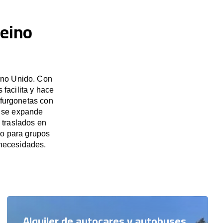
Reino
ino Unido. Con
facilita y hace
 furgonetas con
a se expande
 traslados en
do para grupos
necesidades.
Alquiler de autocares y autobuses