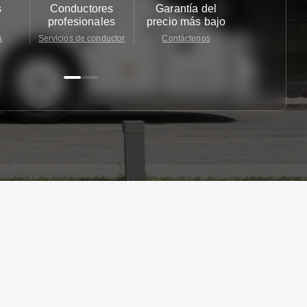
s
Conductores
Garantía del
Atención
profesionales
precio más bajo
cliente 2
a
Servicios de conductor
Contáctenos
Contácten