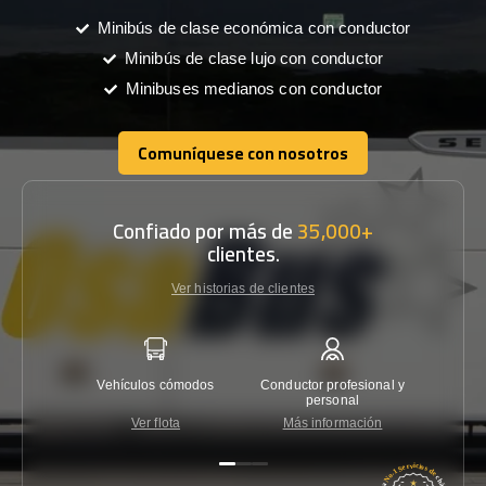
Minibús de clase económica con conductor
Minibús de clase lujo con conductor
Minibuses medianos con conductor
Comuníquese con nosotros
Comuníquese con nosotros
Confiado por más de
35,000+
clientes.
Ver historias de clientes
Vehículos cómodos
Conductor profesional y
Garantí
personal
Ver flota
Más información
Co