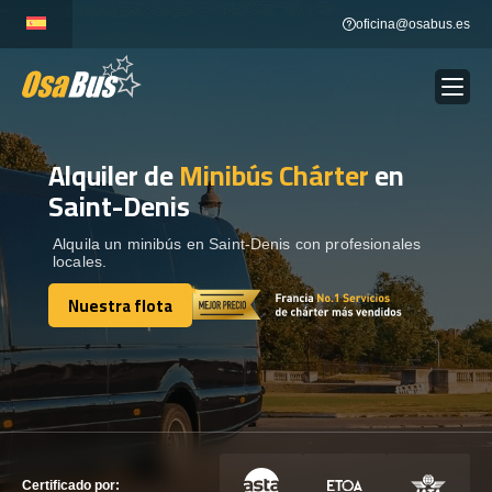
Skip
oficina@osabus.es
to
content
Alquiler de
Minibús Chárter
en
Show dropdown
ALQUILER DE AUTOCARES
Saint-Denis
Show dropdown
DESTINOS
Alquila un minibús en Saint-Denis con profesionales
locales.
Nuestra flota
Show dropdown
RECORRIDAS
Nuestra flota
FLOTA
CONTÁCTENOS
CONTÁCTENOS
Certificado por: