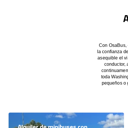
A
Con OsaBus, g
la confianza d
asequible el v
conductor,
continuament
toda Washing
pequeños o 
Alquiler de minibuses con