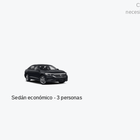
C
neces
onómico - 3 personas
Furgone