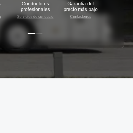
s
Conductores
Garantía del
Atención
profesionales
precio más bajo
cliente 2
a
Servicios de conducto
Contáctenos
Contácten