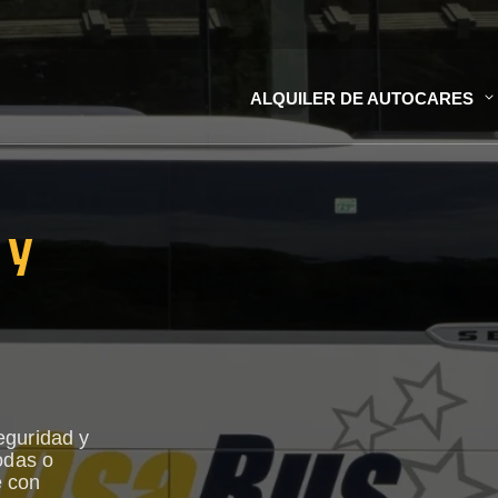
ALQUILER DE AUTOCARES
 y
eguridad y
odas o
e con