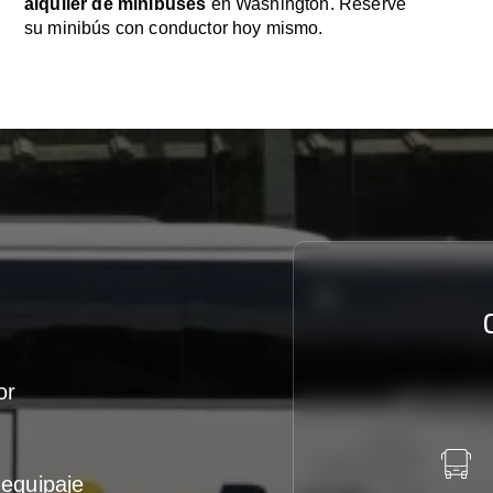
alquiler de minibuses
en Washington. Reserve
su minibús con conductor hoy mismo.
or
equipaje