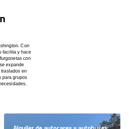
en
ashington. Con
facilita y hace
 furgonetas con
 se expande
 traslados en
n para grupos
necesidades.
Alquiler de autocares y autobuses