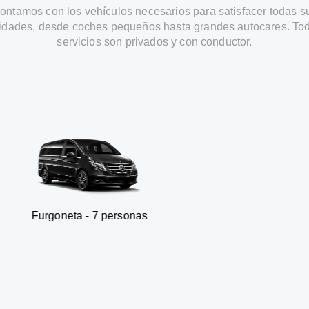
ontamos con los vehículos necesarios para satisfacer todas s
idades, desde coches pequeños hasta grandes autocares. Tod
servicios son privados y con conductor.
ta - 7 personas
SUV - 3