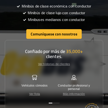
Minibús de clase económica con conductor
Minibús de clase lujo con conductor
Minibuses medianos con conductor
Comuníquese con nosotros
Comuníquese con nosotros
Confiado por más de
35,000+
clientes.
Ver historias de clientes
Vehículos cómodos
Conductor profesional y
Garantí
personal
Ver flota
Más información
Co