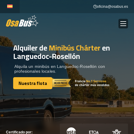
Skip
oficina@osabus.es
to
content
Alquiler de
Minibús Chárter
en
Show dropdown
ALQUILER DE AUTOCARES
Languedoc-Rosellón
Show dropdown
DESTINOS
Alquila un minibús en Languedoc-Rosellón con
profesionales locales.
Nuestra flota
Show dropdown
RECORRIDAS
Nuestra flota
FLOTA
CONTÁCTENOS
CONTÁCTENOS
Certificado por: