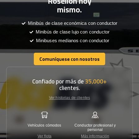
Rosellón hoy
mismo.
Minibús de clase económica con conductor
Minibús de clase lujo con conductor
Minibuses medianos con conductor
Comuníquese con nosotros
Comuníquese con nosotros
Confiado por más de
35,000+
clientes.
Ver historias de clientes
Vehículos cómodos
Conductor profesional y
Garantí
personal
Ver flota
Más información
Co