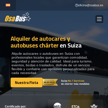
Skip
oficina@osabus.es
to
content
Alquiler de autocares y
Show dropdown
ALQUILER DE AUTOCARES
autobuses chárter
en Suiza
Show dropdown
DESTINOS
Alquile autocares o autobuses en Suiza con
profesionales locales que garantizan comodidad,
seguridad y atención de calidad. Ideal para turismo,
eventos, bodas o traslados, disfrute de un servicio
Show dropdown
RECORRIDAS
flexible y confiable con opciones personalizadas para
cada necesidad.
Nuestra Flota
FLOTA
Nuestra Flota
CONTÁCTENOS
CONTÁCTENOS
Certificado por: