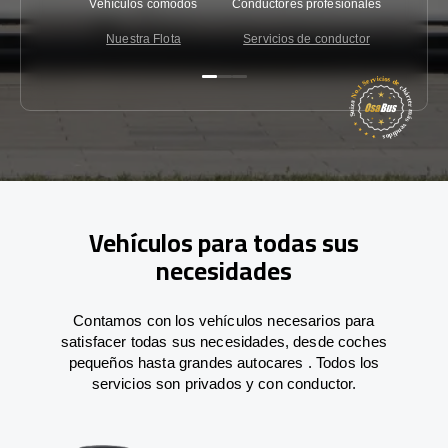
Vehículos cómodos
Conductores profesionales
Garantí
Nuestra Flota
Servicios de conductor
Co
Vehículos para todas sus
necesidades
Contamos con los vehículos necesarios para
satisfacer todas sus necesidades, desde coches
pequeños hasta grandes autocares . Todos los
servicios son privados y con conductor.