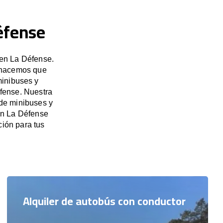
éfense
 en La Défense.
, hacemos que
minibuses y
éfense. Nuestra
 de minibuses y
en La Défense
ión para tus
Alquiler de autobús con conductor