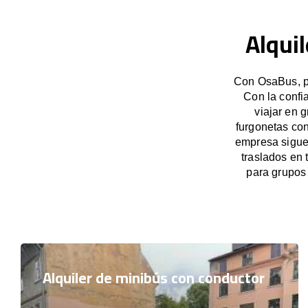
Alqui
Con OsaBus, po
Con la confi
viajar en 
furgonetas con
empresa sigue 
traslados en
para grupos
Alquiler de minibús con conductor