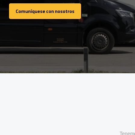
Comuníquese con nosotros
Comuníquese con nosotros
Tenemo