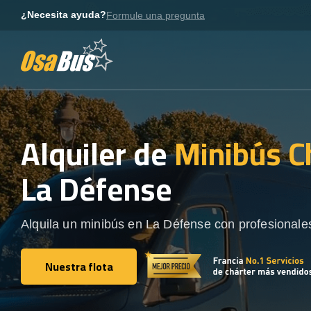
Skip
¿Necesita ayuda?
Formule una pregunta
to
content
Alquiler de
Minibús C
La Défense
Alquila un minibús en La Défense con profesionales
Nuestra flota
Nuestra flota