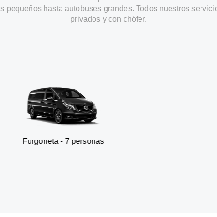
s pequeños hasta autobuses grandes. Todos nuestros servici
privados y con chófer.
a - 7 personas
SUV - 3 