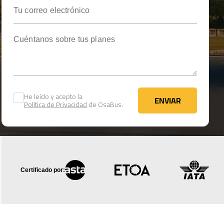
Tu correo electrónico
Cuéntanos sobre tus planes
He leído y acepto la
ENVIAR
Política de Privacidad
de OsaBus.
ENVIAR
Certificado por: