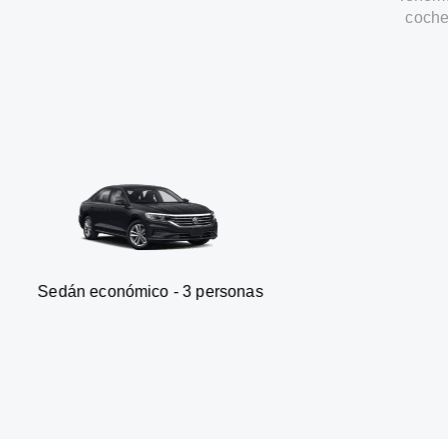
coche
nómico - 3 personas
Furgonet