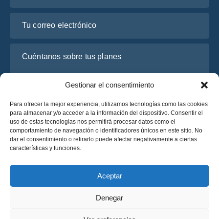
Tu correo electrónico
Cuéntanos sobre tus planes
Gestionar el consentimiento
Para ofrecer la mejor experiencia, utilizamos tecnologías como las cookies
para almacenar y/o acceder a la información del dispositivo. Consentir el
uso de estas tecnologías nos permitirá procesar datos como el
comportamiento de navegación o identificadores únicos en este sitio. No
dar el consentimiento o retirarlo puede afectar negativamente a ciertas
características y funciones.
He leído y acepto la
Política de Privacidad
de OsaBus.
Solicite un presupuesto
Aceptar
Solicite un presupuesto
Denegar
Español