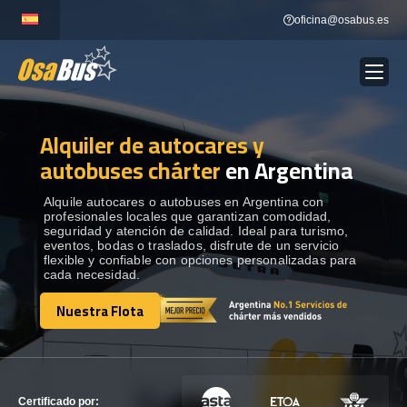
Skip
oficina@osabus.es
to
content
Alquiler de autocares y
Show dropdown
ALQUILER DE AUTOCARES
autobuses chárter
en Argentina
Show dropdown
DESTINOS
Alquile autocares o autobuses en Argentina con
profesionales locales que garantizan comodidad,
seguridad y atención de calidad. Ideal para turismo,
eventos, bodas o traslados, disfrute de un servicio
Show dropdown
RECORRIDAS
flexible y confiable con opciones personalizadas para
cada necesidad.
Nuestra Flota
FLOTA
Nuestra Flota
CONTÁCTENOS
CONTÁCTENOS
Certificado por: