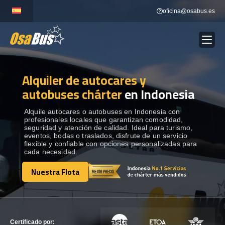
Skip
oficina@osabus.es
to
content
Alquiler de autocares y
Show dropdown
ALQUILER DE AUTOCARES
autobuses chárter
en Indonesia
Show dropdown
DESTINOS
Alquile autocares o autobuses en Indonesia con
profesionales locales que garantizan comodidad,
seguridad y atención de calidad. Ideal para turismo,
eventos, bodas o traslados, disfrute de un servicio
Show dropdown
RECORRIDAS
flexible y confiable con opciones personalizadas para
cada necesidad.
Nuestra Flota
FLOTA
Nuestra Flota
CONTÁCTENOS
CONTÁCTENOS
Certificado por: