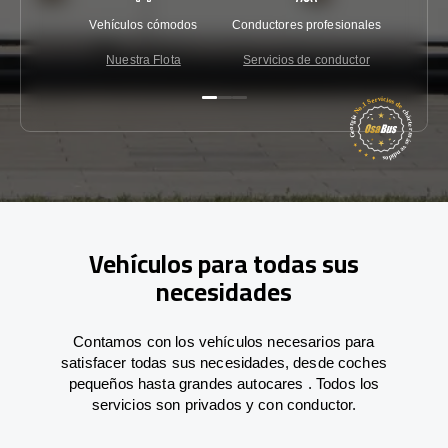
Vehículos cómodos
Conductores profesionales
Garantí
Nuestra Flota
Servicios de conductor
Co
Vehículos para todas sus
necesidades
Contamos con los vehículos necesarios para
satisfacer todas sus necesidades, desde coches
pequeños hasta grandes autocares . Todos los
servicios son privados y con conductor.