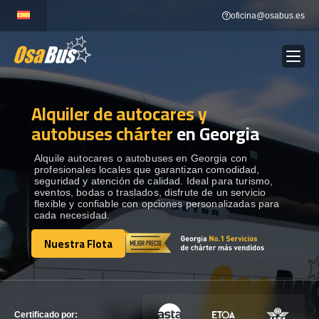
Skip
oficina@osabus.es
to
content
Alquiler de autocares y
Show dropdown
ALQUILER DE AUTOCARES
autobuses chárter
en Georgia
Show dropdown
DESTINOS
Alquile autocares o autobuses en Georgia con
profesionales locales que garantizan comodidad,
seguridad y atención de calidad. Ideal para turismo,
eventos, bodas o traslados, disfrute de un servicio
Show dropdown
RECORRIDAS
flexible y confiable con opciones personalizadas para
cada necesidad.
Nuestra Flota
FLOTA
Nuestra Flota
CONTÁCTENOS
CONTÁCTENOS
Certificado por: