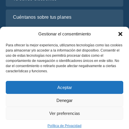
Cuéntanos sobre tus planes
Gestionar el consentimiento
Para ofrecer la mejor experiencia, utilizamos tecnologías como las cookies
para almacenar y/o acceder a la información del dispositivo. Consentir el
uso de estas tecnologías nos permitirá procesar datos como el
comportamiento de navegación o identificadores únicos en este sitio. No
dar el consentimiento o retirarlo puede afectar negativamente a ciertas
características y funciones.
He leído y acepto la
Política de Privacidad
de OsaBus.
Solicite un presupuesto
Aceptar
Solicite un presupuesto
Denegar
Español
Ver preferencias
© 2025 OsaBus © Todos los derechos reservados.
Política de Privacidad
Términos y Condiciones
News
Política de Privacidad