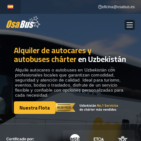
Skip
oficina@osabus.es
to
content
Alquiler de autocares y
Show dropdown
ALQUILER DE AUTOCARES
autobuses chárter
en Uzbekistán
Show dropdown
DESTINOS
Alquile autocares o autobuses en Uzbekistán con
profesionales locales que garantizan comodidad,
seguridad y atención de calidad. Ideal para turismo,
eventos, bodas o traslados, disfrute de un servicio
Show dropdown
RECORRIDAS
flexible y confiable con opciones personalizadas para
cada necesidad.
Nuestra Flota
FLOTA
Nuestra Flota
CONTÁCTENOS
CONTÁCTENOS
Certificado por: