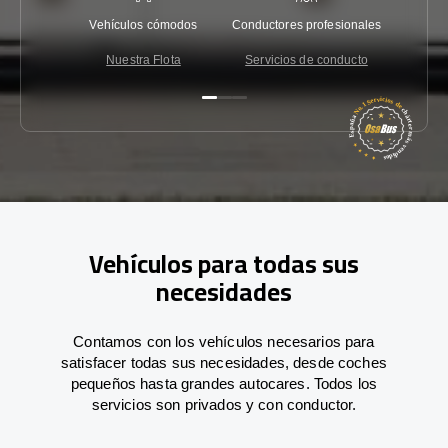
Vehículos cómodos
Conductores profesionales
Garantí
Nuestra Flota
Servicios de conducto
Co
Vehículos para todas sus
necesidades
Contamos con los vehículos necesarios para
satisfacer todas sus necesidades, desde coches
pequeños hasta grandes autocares. Todos los
servicios son privados y con conductor.