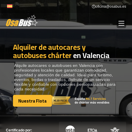
Skip
oficina@osabus.es
to
content
Alquiler de autocares y
Show dropdown
ALQUILER DE AUTOCARES
autobuses chárter
en Valencia
Show dropdown
DESTINOS
Alquile autocares o autobuses en Valencia con
profesionales locales que garantizan comodidad,
seguridad y atención de calidad. Ideal para turismo,
eventos, bodas o traslados, disfrute de un servicio
Show dropdown
RECORRIDAS
flexible y confiable con opciones personalizadas para
cada necesidad.
Nuestra Flota
FLOTA
Nuestra Flota
CONTÁCTENOS
CONTÁCTENOS
Certificado por: