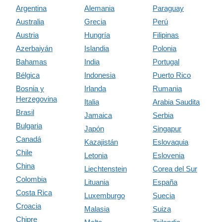
Argentina
Alemania
Paraguay
Australia
Grecia
Perú
Austria
Hungría
Filipinas
Azerbaiyán
Islandia
Polonia
Bahamas
India
Portugal
Bélgica
Indonesia
Puerto Rico
Bosnia y
Irlanda
Rumania
Herzegovina
Italia
Arabia Saudita
Brasil
Jamaica
Serbia
Bulgaria
Japón
Singapur
Canadá
Kazajistán
Eslovaquia
Chile
Letonia
Eslovenia
China
Liechtenstein
Corea del Sur
Colombia
Lituania
España
Costa Rica
Luxemburgo
Suecia
Croacia
Malasia
Suiza
Chipre