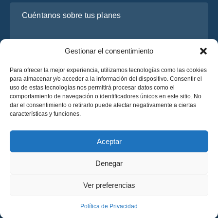
Cuéntanos sobre tus planes
Gestionar el consentimiento
Para ofrecer la mejor experiencia, utilizamos tecnologías como las cookies
para almacenar y/o acceder a la información del dispositivo. Consentir el
uso de estas tecnologías nos permitirá procesar datos como el
comportamiento de navegación o identificadores únicos en este sitio. No
dar el consentimiento o retirarlo puede afectar negativamente a ciertas
He leído y acepto la
Política de Privacidad
de OsaBus.
características y funciones.
Solicite un presupuesto
Solicite un presupuesto
Aceptar
Denegar
Español
Ver preferencias
© 2025 OsaBus © Todos los derechos reservados.
Política de Privacidad
Términos y Condiciones
News
Política de Privacidad