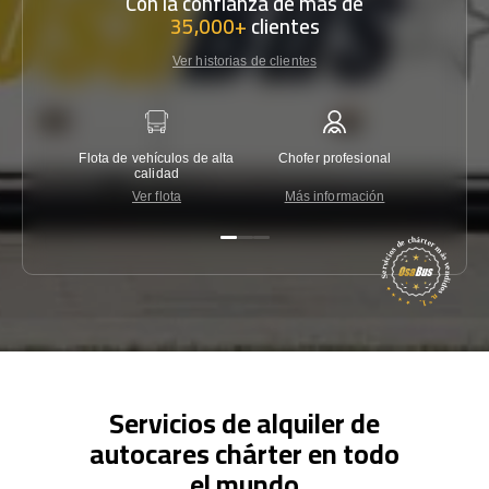
Con la confianza de más de
35,000+
clientes
Ver historias de clientes
Flota de vehículos de alta
Chofer profesional
Garantí
calidad
Ver flota
Más información
Co
Servicios de alquiler de
autocares chárter en todo
el mundo