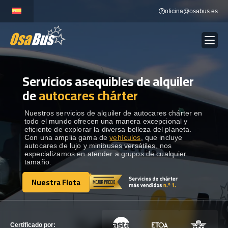
Skip
oficina@osabus.es
to
content
Servicios asequibles de alquiler
Show dropdown
ALQUILER DE AUTOCARES
de
autocares chárter
Show dropdown
DESTINOS
Nuestros servicios de alquiler de autocares chárter en
todo el mundo ofrecen una manera excepcional y
eficiente de explorar la diversa belleza del planeta.
Con una amplia gama de
vehículos
, que incluye
Show dropdown
RECORRIDAS
autocares de lujo y minibuses versátiles, nos
especializamos en atender a grupos de cualquier
tamaño.
FLOTA
Nuestra Flota
Nuestra Flota
CONTÁCTENOS
CONTÁCTENOS
Certificado por: