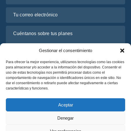
Tu correo electrónico
Cuéntanos sobre tus planes
Gestionar el consentimiento
Para ofrecer la mejor experiencia, utilizamos tecnologías como las cookies
para almacenar y/o acceder a la información del dispositivo. Consentir el
uso de estas tecnologías nos permitirá procesar datos como el
comportamiento de navegación o identificadores únicos en este sitio. No
dar el consentimiento o retirarlo puede afectar negativamente a ciertas
características y funciones.
He leído y acepto la
Política de Privacidad
de OsaBus.
Solicite un presupuesto
Aceptar
Solicite un presupuesto
Denegar
Español