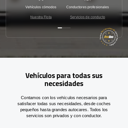
Vehículos cómodos
Conductores profesionales
Garantí
Nuestra Flota
Servicios de conducto
Co
Vehículos para todas sus
necesidades
Contamos con los vehículos necesarios para
satisfacer todas sus necesidades, desde coches
pequeños hasta grandes autocares. Todos los
servicios son privados y con conductor.