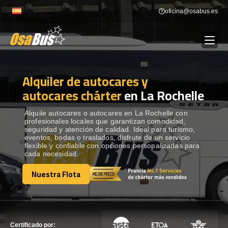
Skip
oficina@osabus.es
to
content
Alquiler de autocares y
Show dropdown
ALQUILER DE AUTOCARES
autocares chárter
en La Rochelle
Show dropdown
DESTINOS
Alquile autocares o autocares en La Rochelle con
profesionales locales que garantizan comodidad,
seguridad y atención de calidad. Ideal para turismo,
eventos, bodas o traslados, disfrute de un servicio
Show dropdown
RECORRIDAS
flexible y confiable con opciones personalizadas para
cada necesidad.
Nuestra Flota
FLOTA
Nuestra Flota
CONTÁCTENOS
CONTÁCTENOS
Certificado por: