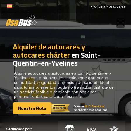
Skip
oficina@osabus.es
to
content
Alquiler de autocares y
Show dropdown
ALQUILER DE AUTOCARES
autocares chárter
en Saint-
Quentin-en-Yvelines
Show dropdown
DESTINOS
Alquile autocares o autocares en Saint-Quentin-en-
Yvelines con profesionales locales que garantizan
Show dropdown
RECORRIDAS
comodidad, seguridad y atención de calidad. Ideal
para turismo, eventos, bodas o traslados, disfrute de
un servicio flexible y confiable con opciones
personalizadas para cada necesidad.
FLOTA
Nuestra Flota
Nuestra Flota
CONTÁCTENOS
CONTÁCTENOS
Certificado por: