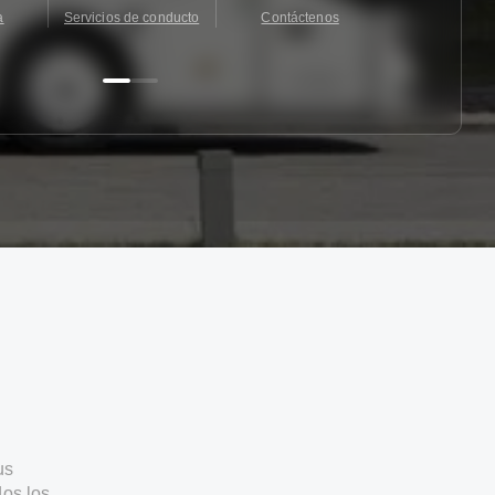
a
Servicios de conducto
Contáctenos
Contácten
us
os los