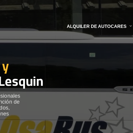
ALQUILER DE AUTOCARES
 y
Lesquin
esionales
nción de
ados,
ones