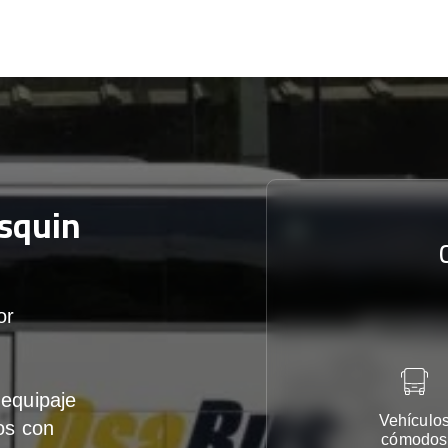
squin
or
equipaje
Vehículo
os con
cómodos