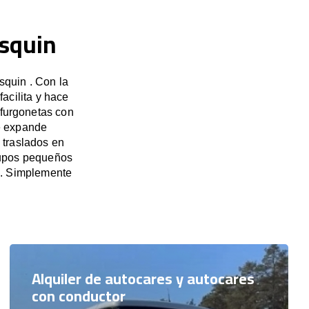
esquin
squin . Con la
acilita y hace
 furgonetas con
e expande
 traslados en
grupos pequeños
s. Simplemente
Alquiler de autocares y autocares
con conductor