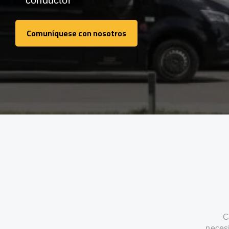
conductor
Comuníquese con nosotros
Comuníquese con nosotros
C
neces