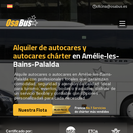
Skip
oficina@osabus.es
to
content
Alquiler de autocares y
Show dropdown
ALQUILER DE AUTOCARES
autocares chárter
en Amélie-les-
Bains-Palalda
Show dropdown
DESTINOS
Alquile autocares o autocares en Amélie-les-Bains-
Palalda con profesionales locales que garantizan
Show dropdown
RECORRIDAS
comodidad, seguridad y atención de calidad. Ideal
para turismo, eventos, bodas o traslados, disfrute de
un servicio flexible y confiable con opciones
personalizadas para cada necesidad.
FLOTA
Nuestra Flota
Nuestra Flota
CONTÁCTENOS
CONTÁCTENOS
Certificado por: