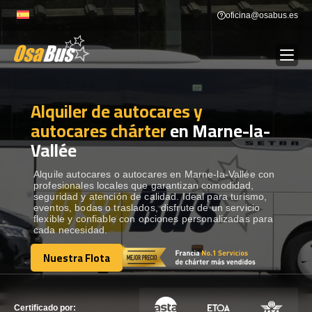
Skip
oficina@osabus.es
to
content
Alquiler de autocares y
Show dropdown
ALQUILER DE AUTOCARES
autocares chárter
en Marne-la-
Vallée
Show dropdown
DESTINOS
Alquile autocares o autocares en Marne-la-Vallée con
profesionales locales que garantizan comodidad,
Show dropdown
RECORRIDAS
seguridad y atención de calidad. Ideal para turismo,
eventos, bodas o traslados, disfrute de un servicio
flexible y confiable con opciones personalizadas para
cada necesidad.
FLOTA
Nuestra Flota
Nuestra Flota
CONTÁCTENOS
CONTÁCTENOS
Certificado por: