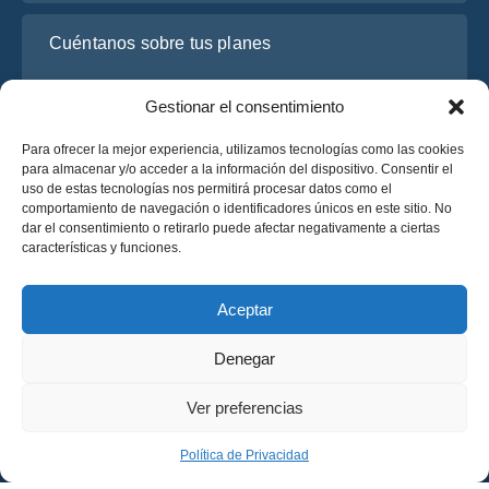
Cuéntanos sobre tus planes
Gestionar el consentimiento
Para ofrecer la mejor experiencia, utilizamos tecnologías como las cookies
para almacenar y/o acceder a la información del dispositivo. Consentir el
uso de estas tecnologías nos permitirá procesar datos como el
comportamiento de navegación o identificadores únicos en este sitio. No
dar el consentimiento o retirarlo puede afectar negativamente a ciertas
características y funciones.
He leído y acepto la
Política de Privacidad
de OsaBus.
Solicite un presupuesto
Aceptar
Solicite un presupuesto
Denegar
Español
Ver preferencias
© 2025 OsaBus © Todos los derechos reservados.
Política de Privacidad
Términos y Condiciones
News
Política de Privacidad