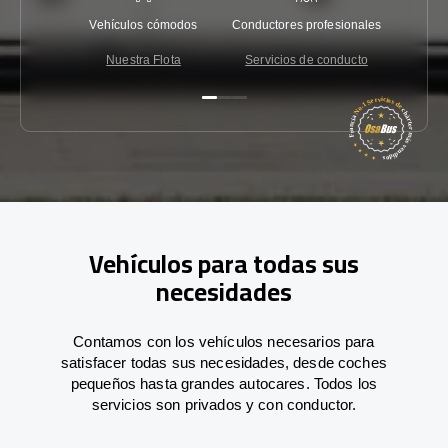
Vehículos cómodos
Conductores profesionales
Garantí
Nuestra Flota
Servicios de conducto
Co
Vehículos para todas sus
necesidades
Contamos con los vehículos necesarios para
satisfacer todas sus necesidades, desde coches
pequeños hasta grandes autocares. Todos los
servicios son privados y con conductor.