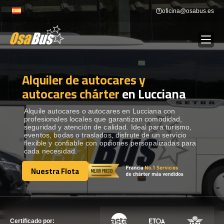
Skip
oficina@osabus.es
to
content
Alquiler de autocares y
Show dropdown
ALQUILER DE AUTOCARES
autocares chárter
en Lucciana
Show dropdown
DESTINOS
Alquile autocares o autocares en Lucciana con
profesionales locales que garantizan comodidad,
seguridad y atención de calidad. Ideal para turismo,
eventos, bodas o traslados, disfrute de un servicio
Show dropdown
RECORRIDAS
flexible y confiable con opciones personalizadas para
cada necesidad.
Nuestra Flota
FLOTA
Nuestra Flota
CONTÁCTENOS
CONTÁCTENOS
Certificado por: