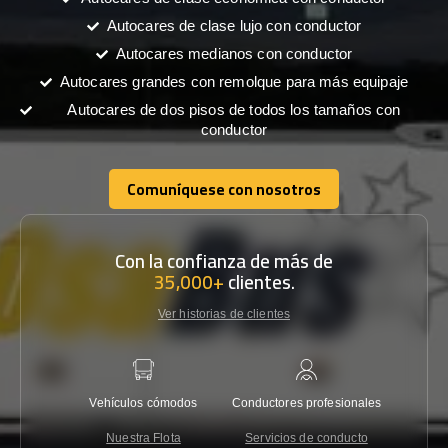
Autocares de clase lujo con conductor
Autocares medianos con conductor
Autocares grandes con remolque para más equipaje
Autocares de dos pisos de todos los tamaños con
conductor
Comuníquese con nosotros
Comuníquese con nosotros
Con la confianza de más de
35,000+
clientes.
Ver historias de clientes
Vehículos cómodos
Conductores profesionales
Garantí
Nuestra Flota
Servicios de conducto
Co