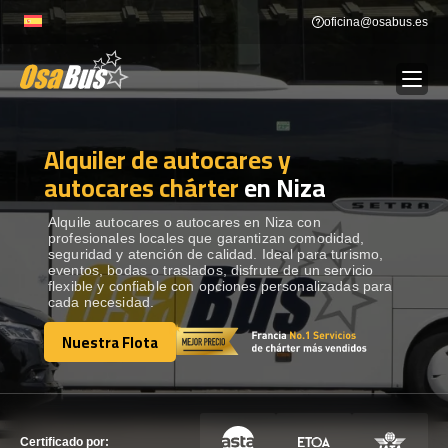
Skip
oficina@osabus.es
to
content
Alquiler de autocares y
Show dropdown
ALQUILER DE AUTOCARES
autocares chárter
en Niza
Show dropdown
DESTINOS
Alquile autocares o autocares en Niza con
profesionales locales que garantizan comodidad,
seguridad y atención de calidad. Ideal para turismo,
eventos, bodas o traslados, disfrute de un servicio
Show dropdown
RECORRIDAS
flexible y confiable con opciones personalizadas para
cada necesidad.
Nuestra Flota
FLOTA
Nuestra Flota
CONTÁCTENOS
CONTÁCTENOS
Certificado por: