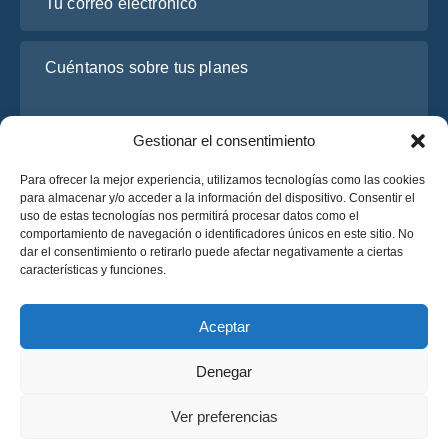
Cuéntanos sobre tus planes
Gestionar el consentimiento
Para ofrecer la mejor experiencia, utilizamos tecnologías como las cookies
para almacenar y/o acceder a la información del dispositivo. Consentir el
uso de estas tecnologías nos permitirá procesar datos como el
comportamiento de navegación o identificadores únicos en este sitio. No
dar el consentimiento o retirarlo puede afectar negativamente a ciertas
He leído y acepto la
Política de Privacidad
de OsaBus.
características y funciones.
Solicite un presupuesto
Solicite un presupuesto
Aceptar
Denegar
Español
Ver preferencias
© 2025 OsaBus © Todos los derechos reservados.
Política de Privacidad
Términos y Condiciones
News