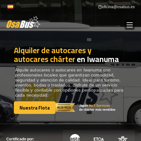
Skip
oficina@osabus.es
to
content
Alquiler de autocares y
Show dropdown
ALQUILER DE AUTOCARES
autocares chárter
en Iwanuma
Show dropdown
DESTINOS
Alquile autocares o autocares en Iwanuma con
profesionales locales que garantizan comodidad,
seguridad y atención de calidad. Ideal para turismo,
eventos, bodas o traslados, disfrute de un servicio
Show dropdown
RECORRIDAS
flexible y confiable con opciones personalizadas para
cada necesidad.
Nuestra Flota
FLOTA
Nuestra Flota
CONTÁCTENOS
CONTÁCTENOS
Certificado por: