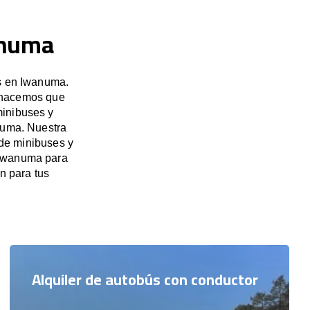
anuma
es en Iwanuma.
, hacemos que
minibuses y
numa. Nuestra
 de minibuses y
 Iwanuma para
n para tus
Alquiler de autobús con conductor