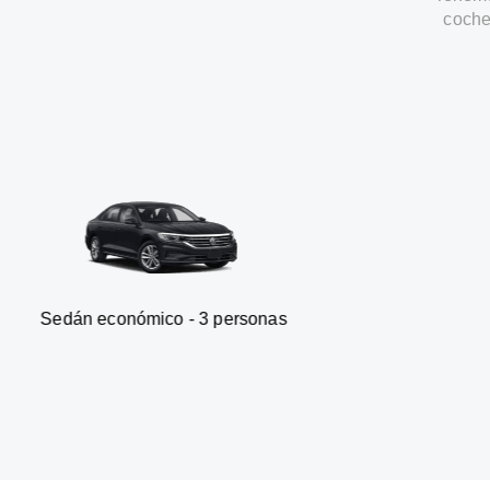
coche
nómico - 3 personas
Furgonet