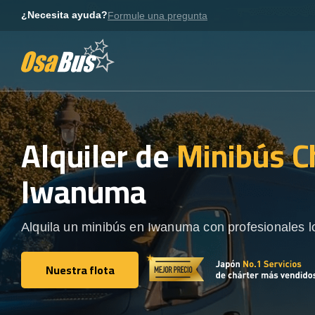
Skip
¿Necesita ayuda?
Formule una pregunta
to
content
Alquiler de
Minibús C
Iwanuma
Alquila un minibús en Iwanuma con profesionales l
Nuestra flota
Nuestra flota