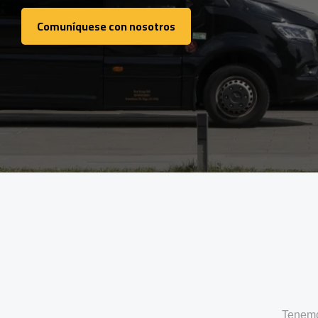
Comuníquese con nosotros
Comuníquese con nosotros
Tenemo