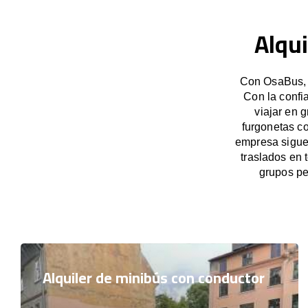
Alqu
Con OsaBus, p
Con la confi
viajar en 
furgonetas c
empresa sigue 
traslados en
grupos pe
Alquiler de minibús con conductor