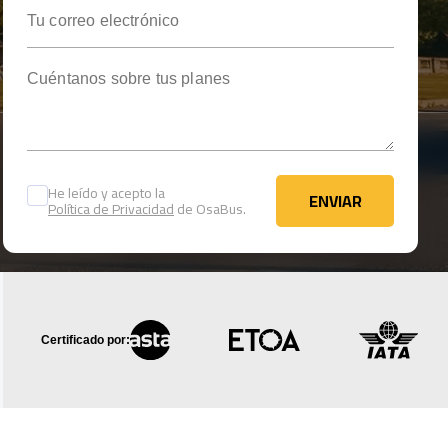
Tu correo electrónico
Cuéntanos sobre tus planes
He leído y acepto la
ENVIAR
Política de Privacidad
de OsaBus.
ENVIAR
Certificado por: