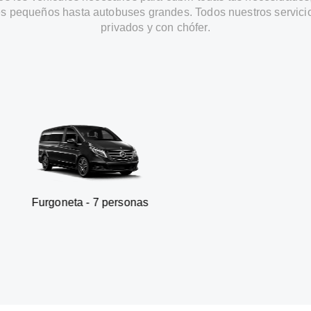
s pequeños hasta autobuses grandes. Todos nuestros servici
privados y con chófer.
a - 7 personas
SUV - 3 