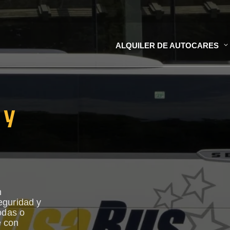
ALQUILER DE AUTOCARES
 y
n
eguridad y
odas o
e con