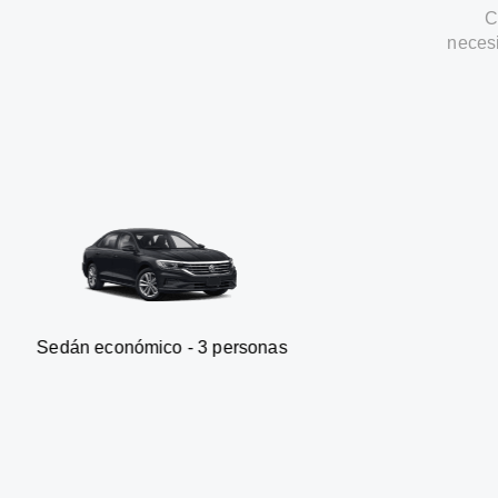
C
neces
nómico - 3 personas
Furgonet