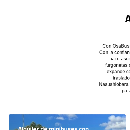
A
Con OsaBus, 
Con la confian
hace aseq
furgonetas 
expande co
traslad
Nasushiobara 
par
Alquiler de minibuses con