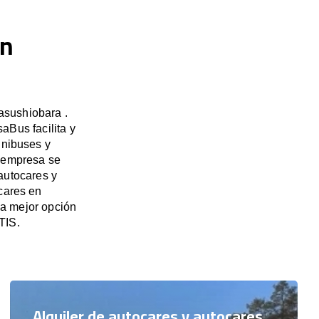
en
asushiobara .
aBus facilita y
inibuses y
a empresa se
autocares y
cares en
a mejor opción
TIS.
Alquiler de autocares y autocares