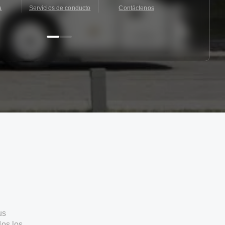
a
Servicios de conducto
Contáctenos
Contácten
us
os los