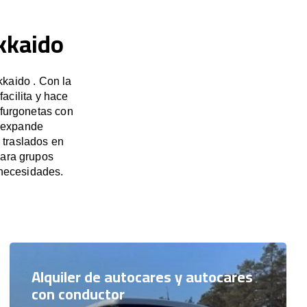
okkaido
kkaido . Con la
acilita y hace
 furgonetas con
e expande
 traslados en
para grupos
necesidades.
Alquiler de autocares y autocares
con conductor