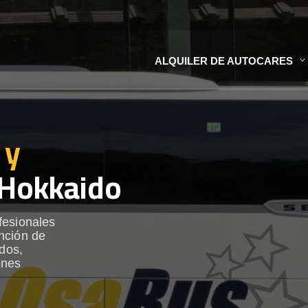
ALQUILER DE AUTOCARES
 y
Hokkaido
fesionales
nción de
ados,
ones