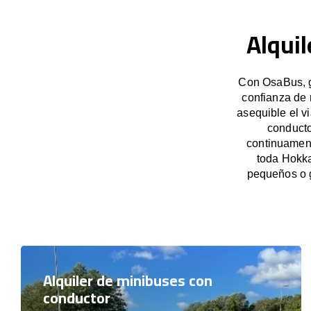
Alquil
Con OsaBus, ga
confianza de 
asequible el v
conducto
continuament
toda Hokka
pequeños o 
Alquiler de minibuses con
conductor