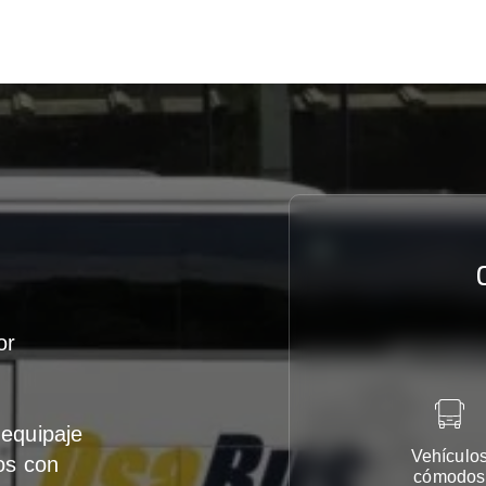
or
equipaje
Vehículo
os con
cómodos