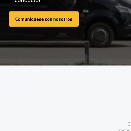
conductor
Comuníquese con nosotros
Comuníquese con nosotros
C
neces