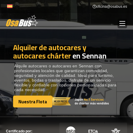
Skip
oficina@osabus.es
to
content
Alquiler de autocares y
Show dropdown
ALQUILER DE AUTOCARES
autocares chárter
en Sennan
Show dropdown
DESTINOS
Alquile autocares o autocares en Sennan con
profesionales locales que garantizan comodidad,
seguridad y atención de calidad. Ideal para turismo,
eventos, bodas o traslados, disfrute de un servicio
Show dropdown
RECORRIDAS
flexible y confiable con opciones personalizadas para
cada necesidad.
Nuestra Flota
FLOTA
Nuestra Flota
CONTÁCTENOS
CONTÁCTENOS
Certificado por: