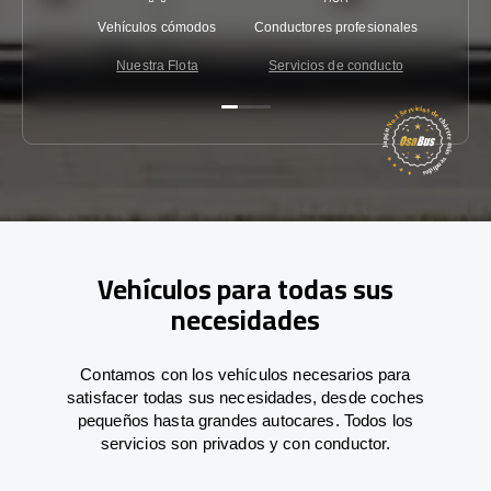
Vehículos cómodos
Conductores profesionales
Garantí
Nuestra Flota
Servicios de conducto
Co
Vehículos para todas sus
necesidades
Contamos con los vehículos necesarios para
satisfacer todas sus necesidades, desde coches
pequeños hasta grandes autocares. Todos los
servicios son privados y con conductor.