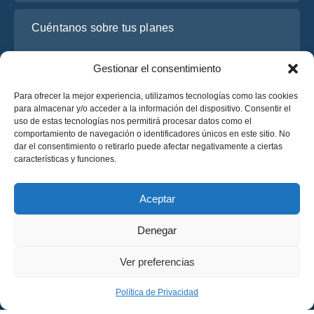
Cuéntanos sobre tus planes
Gestionar el consentimiento
Para ofrecer la mejor experiencia, utilizamos tecnologías como las cookies
para almacenar y/o acceder a la información del dispositivo. Consentir el
uso de estas tecnologías nos permitirá procesar datos como el
comportamiento de navegación o identificadores únicos en este sitio. No
dar el consentimiento o retirarlo puede afectar negativamente a ciertas
características y funciones.
He leído y acepto la
Política de Privacidad
de OsaBus.
Solicite un presupuesto
Aceptar
Solicite un presupuesto
Denegar
Español
Ver preferencias
© 2025 OsaBus © Todos los derechos reservados.
Política de Privacidad
Términos y Condiciones
News
Política de Privacidad