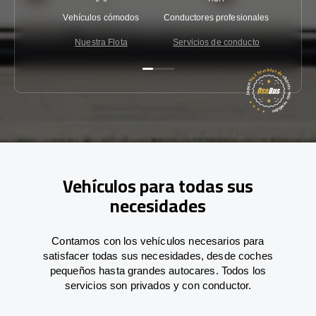
Vehículos cómodos
Conductores profesionales
Garantí
Nuestra Flota
Servicios de conducto
Co
Vehículos para todas sus
necesidades
Contamos con los vehículos necesarios para
satisfacer todas sus necesidades, desde coches
pequeños hasta grandes autocares. Todos los
servicios son privados y con conductor.