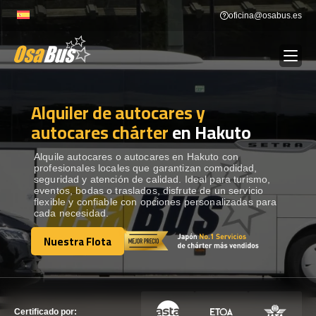
Skip
oficina@osabus.es
to
content
Alquiler de autocares y
Show dropdown
ALQUILER DE AUTOCARES
autocares chárter
en Hakuto
Show dropdown
DESTINOS
Alquile autocares o autocares en Hakuto con
profesionales locales que garantizan comodidad,
seguridad y atención de calidad. Ideal para turismo,
eventos, bodas o traslados, disfrute de un servicio
Show dropdown
RECORRIDAS
flexible y confiable con opciones personalizadas para
cada necesidad.
Nuestra Flota
FLOTA
Nuestra Flota
CONTÁCTENOS
CONTÁCTENOS
Certificado por: