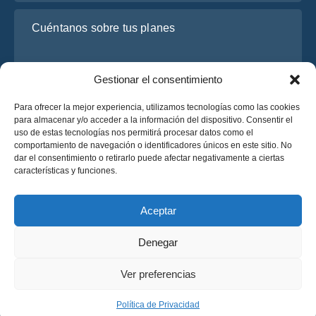
Cuéntanos sobre tus planes
Gestionar el consentimiento
Para ofrecer la mejor experiencia, utilizamos tecnologías como las cookies
para almacenar y/o acceder a la información del dispositivo. Consentir el
uso de estas tecnologías nos permitirá procesar datos como el
comportamiento de navegación o identificadores únicos en este sitio. No
dar el consentimiento o retirarlo puede afectar negativamente a ciertas
He leído y acepto la
Política de Privacidad
de OsaBus.
características y funciones.
Solicite un presupuesto
Solicite un presupuesto
Aceptar
Denegar
Español
Ver preferencias
© 2025 OsaBus © Todos los derechos reservados.
Política de Privacidad
Términos y Condiciones
News
Política de Privacidad