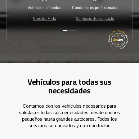
Vehículos cómodos
Conductores profesionales
Garantí
Nuestra Flota
Servicios de conducto
Co
Vehículos para todas sus
necesidades
Contamos con los vehículos necesarios para
satisfacer todas sus necesidades, desde coches
pequeños hasta grandes autocares. Todos los
servicios son privados y con conductor.