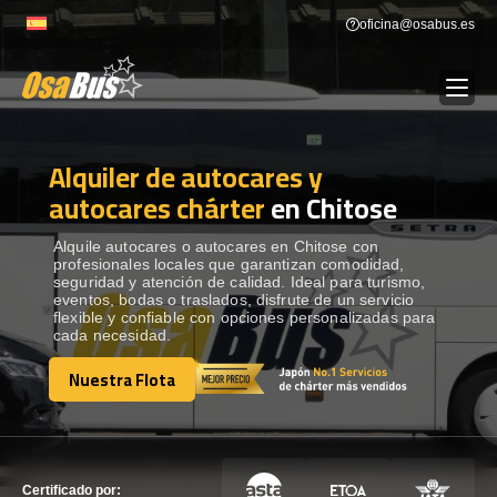
Skip
oficina@osabus.es
to
content
Alquiler de autocares y
Show dropdown
ALQUILER DE AUTOCARES
autocares chárter
en Chitose
Show dropdown
DESTINOS
Alquile autocares o autocares en Chitose con
profesionales locales que garantizan comodidad,
seguridad y atención de calidad. Ideal para turismo,
eventos, bodas o traslados, disfrute de un servicio
Show dropdown
RECORRIDAS
flexible y confiable con opciones personalizadas para
cada necesidad.
Nuestra Flota
FLOTA
Nuestra Flota
CONTÁCTENOS
CONTÁCTENOS
Certificado por: