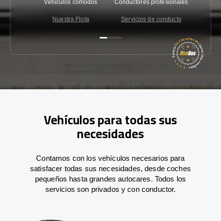
Vehículos cómodos
Conductores profesionales
Garantí
Nuestra Flota
Servicios de conducto
Co
Vehículos para todas sus
necesidades
Contamos con los vehículos necesarios para
satisfacer todas sus necesidades, desde coches
pequeños hasta grandes autocares. Todos los
servicios son privados y con conductor.