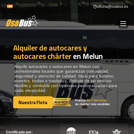
Skip
oficina@osabus.es
to
content
Alquiler de autocares y
Show dropdown
ALQUILER DE AUTOCARES
autocares chárter
en Melun
Show dropdown
DESTINOS
Alquile autocares o autocares en Melun con
profesionales locales que garantizan comodidad,
seguridad y atención de calidad. Ideal para turismo,
eventos, bodas o traslados, disfrute de un servicio
Show dropdown
RECORRIDAS
flexible y confiable con opciones personalizadas para
cada necesidad.
Nuestra Flota
FLOTA
Nuestra Flota
CONTÁCTENOS
CONTÁCTENOS
Certificado por: