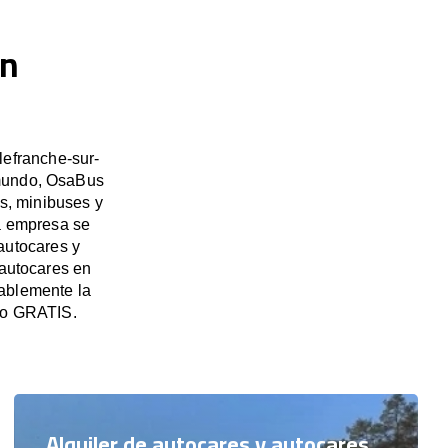
en
lefranche-sur-
 mundo, OsaBus
es, minibuses y
ra empresa se
autocares y
 autocares en
ablemente la
to GRATIS.
Alquiler de autocares y autocares