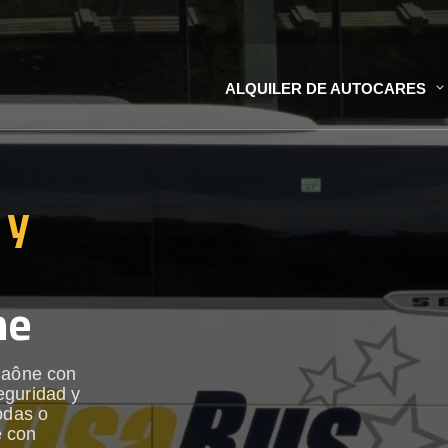
ALQUILER DE AUTOCARES
 y
ne
-Saône con
eguridad y
odas o
e con