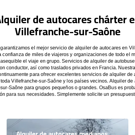
lquiler de autocares chárter 
Villefranche-sur-Saône
arantizamos el mejor servicio de alquiler de autocares en Vil
a confianza de miles de viajeros y organizaciones de todo el
e asequible el viaje en grupo. Servicios de alquiler de autobus
on conductor, así como traslados privados en Francia. Nuest
ntinuamente para ofrecer excelentes servicios de alquiler de 
 toda Villefranche-sur-Saône y los países vecinos. Alquiler de
e-sur-Saône para grupos pequeños o grandes. OsaBus es prob
ión para sus necesidades. Simplemente solicite un presupues
Alquiler de autocares medianos