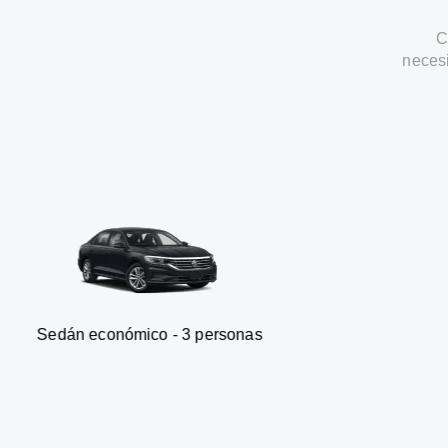
C
neces
onómico - 3 personas
Furgone