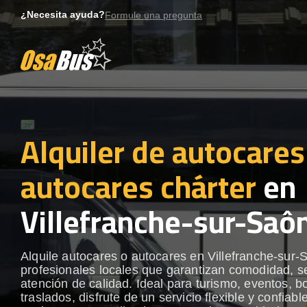
Skip
¿Necesita ayuda?
Formule una pregunta
to
content
Alquiler de autocares
autocares chárter
en
Villefranche-sur-Saô
Alquile autocares o autocares en Villefranche-sur
profesionales locales que garantizan comodidad, s
atención de calidad. Ideal para turismo, eventos, b
traslados, disfrute de un servicio flexible y confiabl