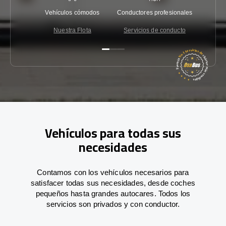
Vehículos cómodos
Conductores profesionales
Garantí
Nuestra Flota
Servicios de conducto
Co
Vehículos para todas sus
necesidades
Contamos con los vehículos necesarios para
satisfacer todas sus necesidades, desde coches
pequeños hasta grandes autocares. Todos los
servicios son privados y con conductor.