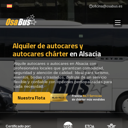
Skip
oficina@osabus.es
to
content
Alquiler de autocares y
Show dropdown
ALQUILER DE AUTOCARES
autocares chárter
en Alsacia
Show dropdown
DESTINOS
Alquile autocares o autocares en Alsacia con
profesionales locales que garantizan comodidad,
seguridad y atención de calidad. Ideal para turismo,
eventos, bodas o traslados, disfrute de un servicio
Show dropdown
RECORRIDAS
flexible y confiable con opciones personalizadas para
cada necesidad.
Nuestra Flota
FLOTA
Nuestra Flota
CONTÁCTENOS
CONTÁCTENOS
Certificado por: